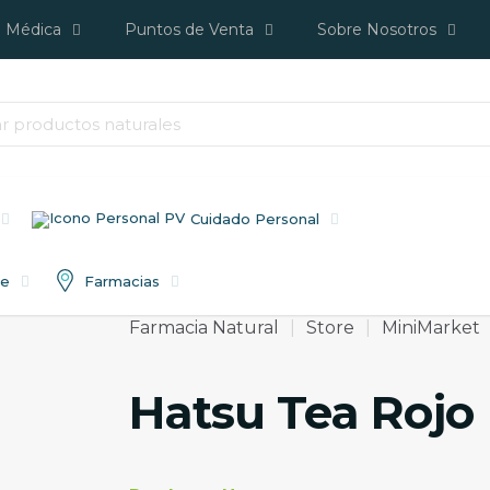
a Médica
Puntos de Venta
Sobre Nosotros
Cuidado Personal
re
Farmacias
Farmacia Natural
|
Store
|
MiniMarket
Hatsu Tea Rojo