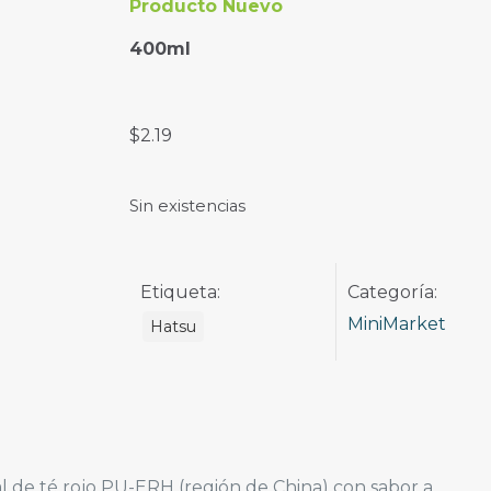
Producto Nuevo
400ml
$
2.19
Sin existencias
Etiqueta:
Categoría:
MiniMarket
Hatsu
l de té rojo PU-ERH (región de China) con sabor a