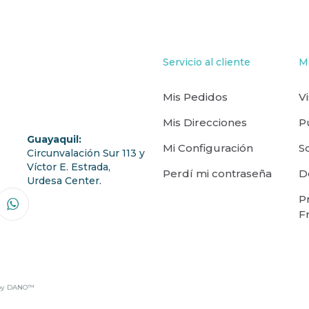
Servicio al cliente
M
Mis Pedidos
V
Mis Direcciones
P
Guayaquil:
Mi Configuración
S
Circunvalación Sur 113 y
Víctor E. Estrada,
Perdí mi contraseña
D
Urdesa Center.
P
F
by
DANO™