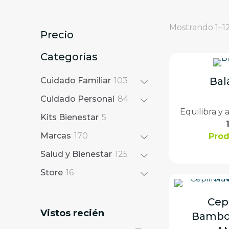
Mostrando 1–12
Precio
Categorías
1
Bal
Cuidado Familiar
103
0
8
Cuidado Personal
84
3
4
Equilibra y
5
p
Kits Bienestar
5
p
p
r
1
r
Marcas
170
Pro
r
o
7
o
o
d
1
Salud y Bienestar
125
0
d
d
u
2
1
p
u
Store
16
u
c
5
6
r
c
c
t
p
p
o
t
Cepi
t
o
r
r
d
o
Vistos recién
o
s
o
Bambo
o
u
s
s
d