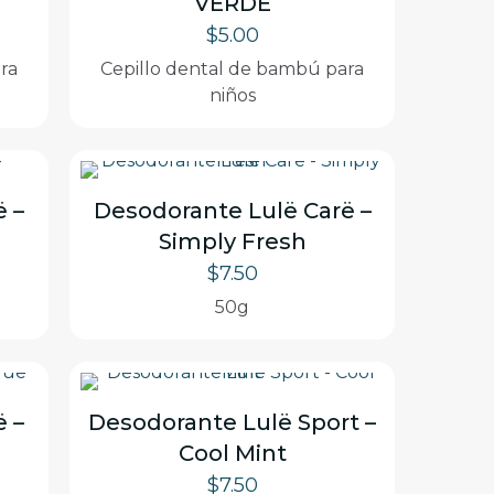
VERDE
$
5.00
ra
Cepillo dental de bambú para
niños
ë –
Desodorante Lulë Carë –
Simply Fresh
$
7.50
50g
ë –
Desodorante Lulë Sport –
Cool Mint
$
7.50