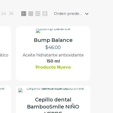
24
36
Bump Balance
$
46.00
ático
Aceite hidratante antioxidante
150 ml
Producto Nuevo
Cepillo dental
BambooSmile NIÑO