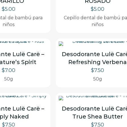
MARILLO
ROSADO
$
5.00
$
5.00
ntal de bambú para
Cepillo dental de bambú pa
niños
niños
nte Lulë Carë –
Desodorante Lulë Car
ature’s Spirit
Refreshing Verbena
$
7.00
$
7.50
50g
50g
nte Lulë Carë –
Desodorante Lulë Car
ply Naked
True Shea Butter
$
7.50
$
7.50