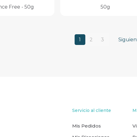
nce Free - 50g
50g
1
2
3
Siguien
Servicio al cliente
M
Mis Pedidos
V