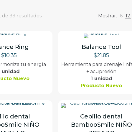
 de 33 resultados
Mostrar:
6
12
ance Ring
Balance Tool
$
10.35
$
21.85
 armoniza tu energía
Herramienta para drenaje linf
1 unidad
+ acupresión
ducto Nuevo
1 unidad
Producto Nuevo
llo dental
Cepillo dental
oSmile NIÑO
BambooSmile NIÑO