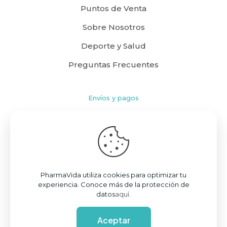
Puntos de Venta
Sobre Nosotros
Deporte y Salud
Preguntas Frecuentes
Envíos y pagos
Cómo comprar
Políticas de Envío
Términos y Condiciones
PharmaVida utiliza cookies para optimizar tu
experiencia. Conoce más de la protección de
datos
aquí
.
© 2026 PharmaVida S.A.S. | Todos los derechos reservados | Powered by
DANO™
Aceptar