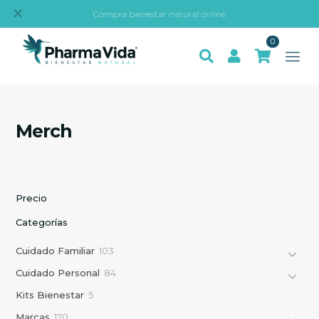
✕
Compra bienestar natural online
0
Merch
Precio
Categorías
1
Cuidado Familiar
103
0
8
Cuidado Personal
84
3
4
p
5
Kits Bienestar
5
p
r
p
r
1
Marcas
170
o