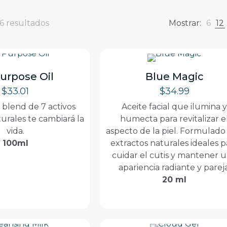
6 resultados
Mostrar:
6
12
Purpose Oil
Blue Magic
$
33.01
$
34.99
 blend de 7 activos
Aceite facial que ilumina 
urales te cambiará la
humecta para revitalizar e
vida.
aspecto de la piel. Formulado
100ml
extractos naturales ideales p
cuidar el cutis y mantener 
apariencia radiante y pareja
20 ml