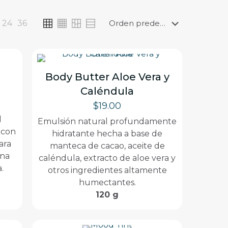
24
36
Body Butter Aloe Vera y
Caléndula
$
19.00
y
l
Emulsión natural profundamente
 con
hidratante hecha a base de
ara
manteca de cacao, aceite de
una
caléndula, extracto de aloe vera y
.
otros ingredientes altamente
humectantes.
120 g