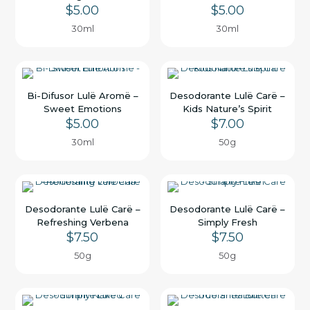
$
5.00
$
5.00
30ml
30ml
Bi-Difusor Lulë Aromë –
Desodorante Lulë Carë –
Sweet Emotions
Kids Nature’s Spirit
$
5.00
$
7.00
30ml
50g
Desodorante Lulë Carë –
Desodorante Lulë Carë –
Refreshing Verbena
Simply Fresh
$
7.50
$
7.50
50g
50g