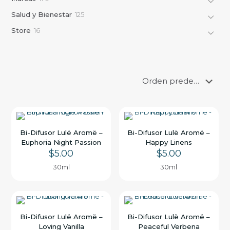
r
o
7
d
o
1
Salud y Bienestar
125
d
0
u
d
2
u
p
c
1
Store
16
u
5
c
r
t
6
c
p
t
o
o
p
t
r
o
d
s
r
o
o
s
u
o
s
d
c
d
u
t
u
c
o
c
t
s
t
o
o
s
s
Bi-Difusor Lulë Aromë –
Bi-Difusor Lulë Aromë –
Euphoria Night Passion
Happy Linens
$
5.00
$
5.00
30ml
30ml
Bi-Difusor Lulë Aromë –
Bi-Difusor Lulë Aromë –
Loving Vanilla
Peaceful Verbena