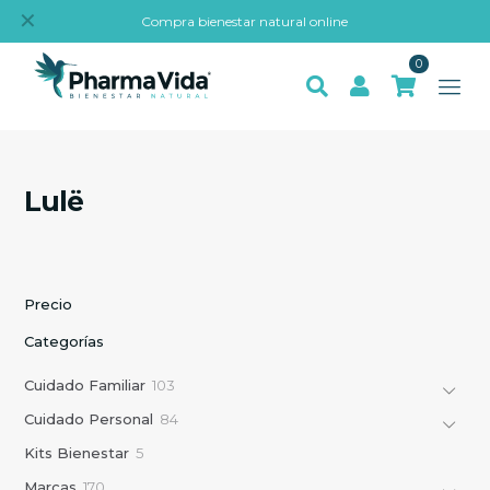
✕
Compra bienestar natural online
0
Lulë
Precio
Categorías
1
Cuidado Familiar
103
0
8
Cuidado Personal
84
3
4
p
5
Kits Bienestar
5
p
r
p
r
1
Marcas
170
o