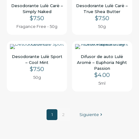
Desodorante Lulë Carë –
Desodorante Lulë Carë –
Simply Naked
True Shea Butter
$
7.50
$
7.50
Fragance Free - 50g
50g
Desodorante Lulë Sport
Difusor de auto Lulë
– Cool Mint
Aromë – Euphoria Night
$
7.50
Passion
$
4.00
50g
5ml
1
2
Siguiente