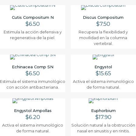
Cutis Compositum N
Discus Compositum
$
6.50
$
7.50
Estimula la acción defensiva y
Recupera la flexibilidad y
regenerativa de la piel.
movilidad en la columna
vertebral.
Echinacea Comp SN
Engystol
$
6.50
$
15.65
Estimula el sistema inmunológico
Activa el sistema inmunológico
con acción antibacteriana.
de forma natural.
Engystol Ampollas
Euphorbium
$
6.20
$
17.90
Activa el sistema inmunológico
Solución natural a la obstrucción
de forma natural.
nasal en sinusitis y en rinitis.