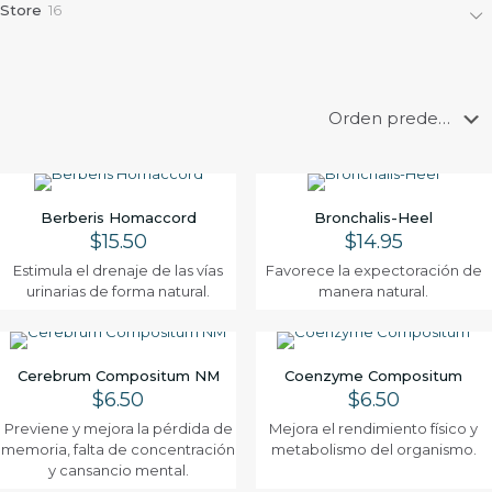
p
c
1
Store
16
u
5
c
r
t
6
c
p
t
o
o
p
t
r
o
d
s
r
o
o
s
u
o
s
d
c
d
u
t
u
c
o
c
t
s
t
o
o
s
Berberis Homaccord
s
Bronchalis-Heel
$
15.50
$
14.95
Estimula el drenaje de las vías
Favorece la expectoración de
urinarias de forma natural.
manera natural.
Cerebrum Compositum NM
Coenzyme Compositum
$
6.50
$
6.50
Previene y mejora la pérdida de
Mejora el rendimiento físico y
memoria, falta de concentración
metabolismo del organismo.
y cansancio mental.