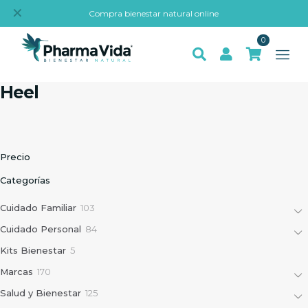
✕
Compra bienestar natural online
0
Heel
Precio
Categorías
1
Cuidado Familiar
103
0
8
Cuidado Personal
84
3
4
p
5
Kits Bienestar
5
p
r
p
r
1
Marcas
170
o
r
o
7
d
o
1
Salud y Bienestar
125
d
0
u
d
2
u