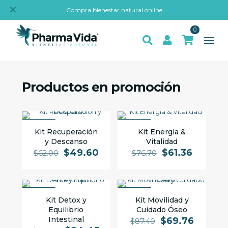
✕
Compra bienestar natural online
0
Productos en promoción
PROMO
PROMO
Kit Recuperación
Kit Energía &
y Descanso
Vitalidad
$
49.60
$
61.36
$
62.00
$
76.70
PROMO
PROMO
Kit Detox y
Kit Movilidad y
Equilibrio
Cuidado Óseo
Intestinal
$
69.76
$
87.40