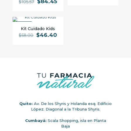
$
84.45
$
105.57
PROMO
Kit Cuidado Kids
$
46.40
$
58.00
Quito:
Av. De los Shyris y Holanda esq. Edificio
López. Diagonal a la Tribuna Shyris.
Cumbayá:
Scala Shopping, isla en Planta
Baja