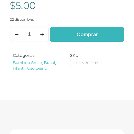
$
5.00
22 disponibles
Cepillo
Comprar
dental
BambooSmile
NIÑO
ROSADO
Categorías:
SKU:
cantidad
Bamboo Smile
,
Bucal
,
CEPNROS02
Infantil
,
Uso Diario