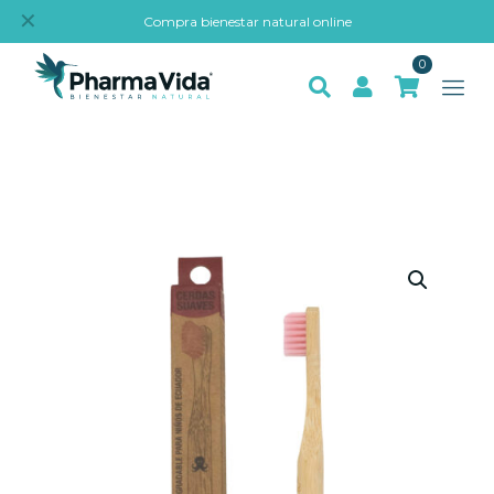
✕
Compra bienestar natural online
0