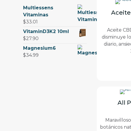
d
c
u
Multiessens
u
t
Aceit
c
Vitaminas
c
o
t
$
33.01
t
s
o
Aceite CB
o
VitaminD3K2 10ml
s
disminuye lo
s
$
27.90
diario, ansi
Magnesium6
$
34.99
All 
Maravilloso
botánicos nat