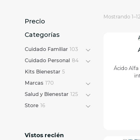
Mostrando 1–12
Precio
Categorías
1
Cuidado Familiar
103
0
8
Cuidado Personal
84
3
4
Ácido Alfa
5
p
Kits Bienestar
5
p
in
p
r
1
r
Marcas
170
r
o
7
o
o
d
1
Salud y Bienestar
125
0
d
d
u
2
1
p
u
Store
16
u
c
5
6
r
c
c
t
p
p
o
t
t
o
r
r
d
o
o
s
o
Vistos recién
o
u
s
s
d