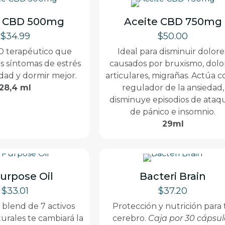
e CBD 500mg
Aceite CBD 750mg
$
34.99
$
50.00
D terapéutico que
Ideal para disminuir dolore
s síntomas de estrés
causados por bruxismo, dolo
edad y dormir mejor.
articulares, migrañas. Actúa 
28,4 ml
regulador de la ansiedad,
disminuye episodios de ataq
de pánico e insomnio.
29ml
Purpose Oil
Bacteri Brain
$
33.01
$
37.20
 blend de 7 activos
Protección y nutrición para
urales te cambiará la
cerebro.
Caja por 30 cápsul