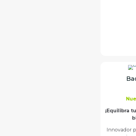
Bac
Nue
¡Equilibra t
b
Innovador p