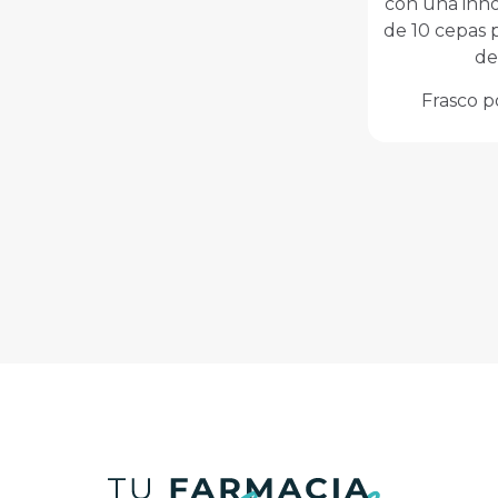
con una inn
de 10 cepas p
de
Frasco p