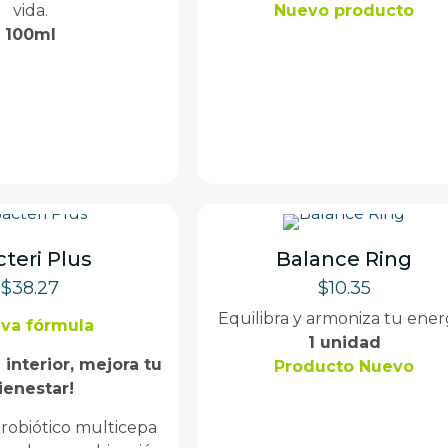
vida.
Nuevo producto
100ml
teri Plus
Balance Ring
$
38.27
$
10.35
Equilibra y armoniza tu ener
va fórmula
1 unidad
u interior, mejora tu
Producto Nuevo
ienestar!
robiótico multicepa