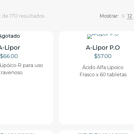
 de 170 resultados
Mostrar:
6
12
Agotado
A-Lipor
A-Lipor P.O
$
66.00
$
57.00
 Lipóico-R para uso
Ácido Alfa Lipoico
travenoso.
Frasco x 60 tabletas