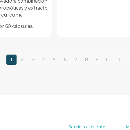
ovadora combinación
robióticas y extracto
 cúrcuma.
or 60 cápsulas.
1
2
3
4
5
6
7
8
9
10
11
1
Servicio al cliente
M