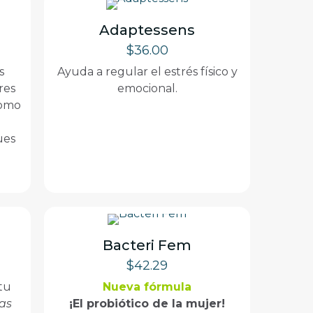
Adaptessens
$
36.00
s
Ayuda a regular el estrés físico y
res
emocional.
como
ues
Bacteri Fem
$
42.29
 tu
Nueva fórmula
as
¡El probiótico de la mujer!