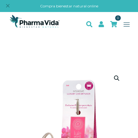
✕
Compra bienestar natural online
0