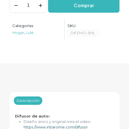
Difusor
Comprar
de
auto
Lulë
Aromë
Categorías:
SKU:
-
Hogar
,
Lulë
DIFEMO-5ML
Sweet
Emotions
cantidad
Descripción
Difusor de auto:
Diseño único y original mira el video:
https://www.intiarome.com/difusor