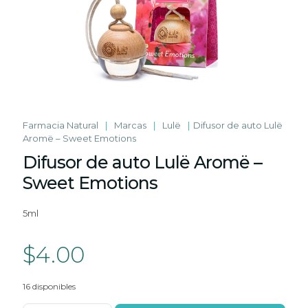
Farmacia Natural
|
Marcas
|
Lulë
|
Difusor de auto Lulë
Aromë – Sweet Emotions
Difusor de auto Lulë Aromë –
Sweet Emotions
5ml
$
4.00
16 disponibles