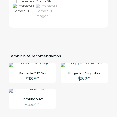
También te recomendamos…
BiomoleC 12.5gr
Engystol Ampollas
$
18.50
$
6.20
Inmunoplex
$
44.00