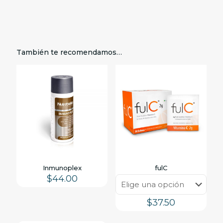
También te recomendamos…
Inmunoplex
fulC
$
44.00
$
37.50
Este