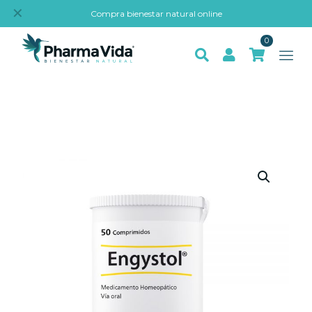
✕
Compra bienestar natural online
0