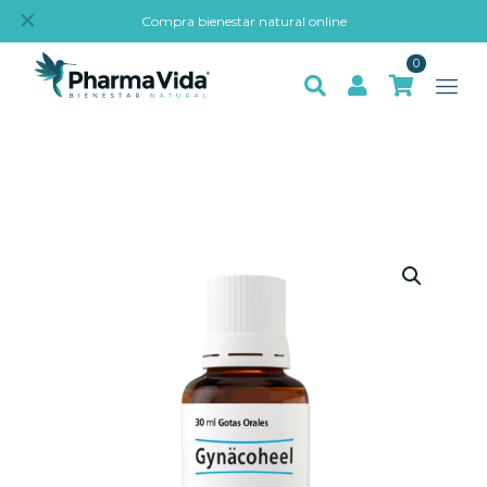
✕
Compra bienestar natural online
0