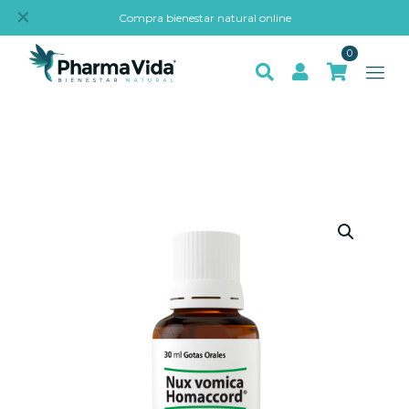
✕
Compra bienestar natural online
0