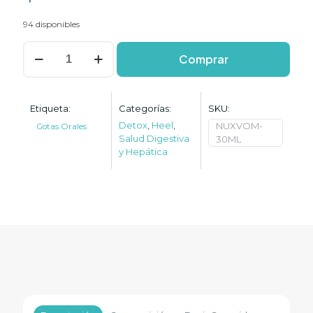
94 disponibles
Nux
Comprar
vomica
Homaccord
cantidad
Etiqueta:
Categorías:
SKU:
Detox
,
Heel
,
NUXVOM-
Gotas Orales
Salud Digestiva
30ML
y Hepática