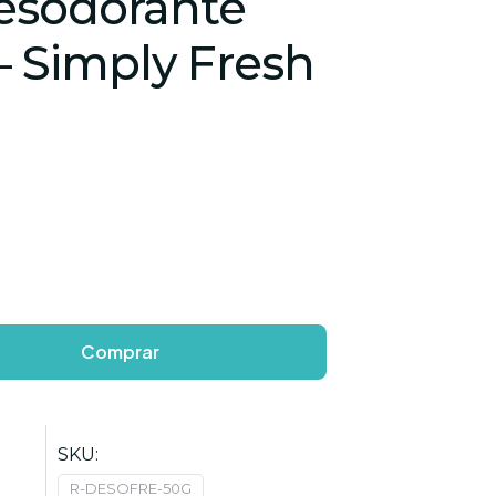
desodorante
– Simply Fresh
Comprar
SKU:
R-DESOFRE-50G