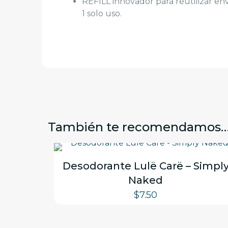
REFILL innovador para reutilizar en
1 solo uso.
También te recomendamos
Desodorante Lulë Carë – Simpl
Naked
$
7.50