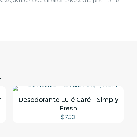
vases, ayudamos a eliminar envases de plástico de
…
y
Desodorante Lulë Carë – Simply
Fresh
$
7.50