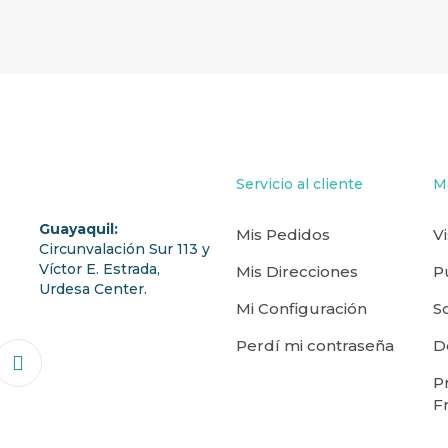
Servicio al cliente
M
Guayaquil:
Mis Pedidos
V
Circunvalación Sur 113 y
Víctor E. Estrada,
Mis Direcciones
P
Urdesa Center.
Mi Configuración
S
Perdí mi contraseña
D
P
F