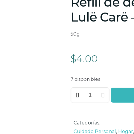
Refill de 
Lulë Carë 
50g
$
4.00
7 disponibles
Refill
de
desodorante
Lulë
Carë
Categorías:
-
Cuidado Personal
,
Hogar
,
Simply