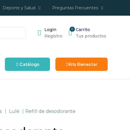
Deporte y Salud
Preguntas Frecuentes
Login
0
Carrito
Registro
Tus productos
Catálogo
Kits Bienestar
s
|
Lulë
|
Refill de desodorante