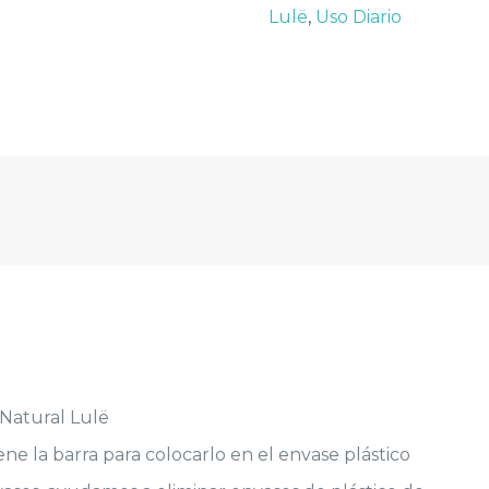
Lulë
,
Uso Diario
Fresh
cantidad
Natural Lulë
ene la barra para colocarlo en el envase plástico