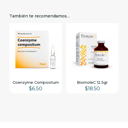
También te recomendamos…
Coenzyme Compositum
BiomoleC 12.5gr
$
6.50
$
18.50