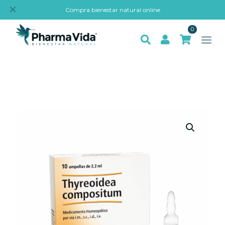
✕
Compra bienestar natural online
0