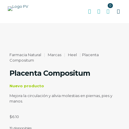
0
Farmacia Natural
|
Marcas
|
Heel
|
Placenta
Compositum
Placenta Compositum
Nuevo producto
Mejora la circulación y alivia molestias en piernas, pies y
manos.
$
6.10
19 disponibles