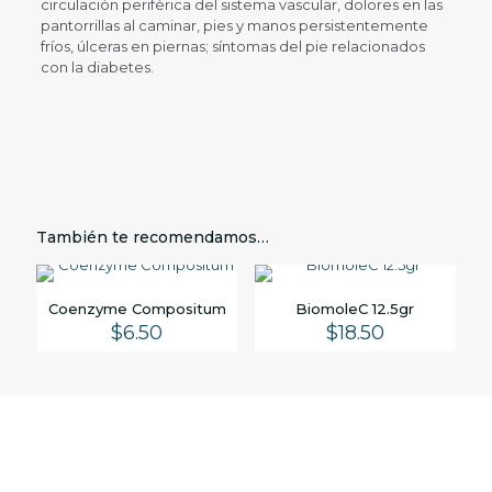
circulación periférica del sistema vascular, dolores en las
pantorrillas al caminar, pies y manos persistentemente
fríos, úlceras en piernas; síntomas del pie relacionados
con la diabetes.
También te recomendamos…
Coenzyme Compositum
BiomoleC 12.5gr
$
6.50
$
18.50