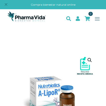
✕
Compra bienestar natural online
0