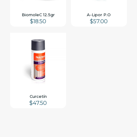
BiomoleC 12.5gr
A-Lipor P.O
$
18.50
$
57.00
Curcetín
$
47.50