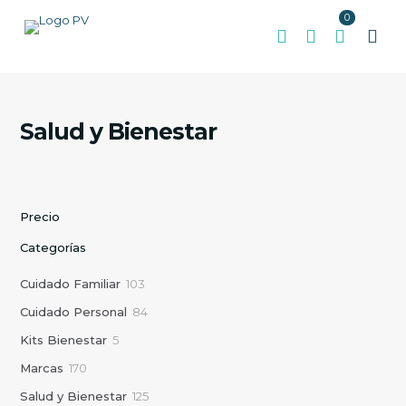
0
Salud y Bienestar
Precio
Categorías
1
Cuidado Familiar
103
0
8
Cuidado Personal
84
3
4
p
5
Kits Bienestar
5
p
r
p
r
1
Marcas
170
o
r
o
7
d
o
1
Salud y Bienestar
125
d
0
u