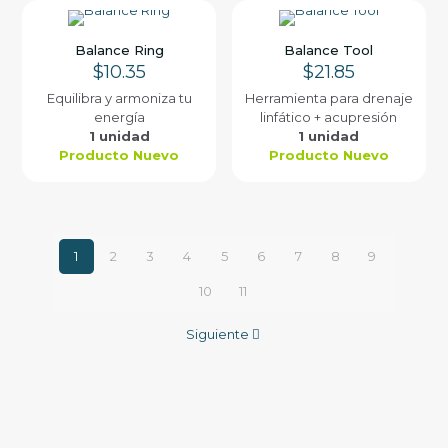
Balance Ring
Balance Tool
$
10.35
$
21.85
Equilibra y armoniza tu
Herramienta para drenaje
energía
linfático + acupresión
1 unidad
1 unidad
Producto Nuevo
Producto Nuevo
1
2
3
4
5
6
7
8
9
10
11
Siguiente