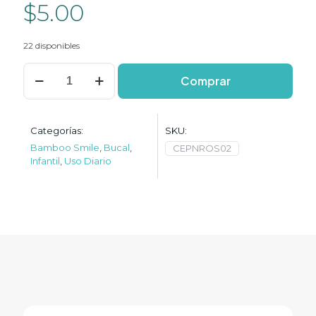
$
5.00
22 disponibles
Cepillo
Comprar
dental
BambooSmile
NIÑO
ROSADO
Categorías:
SKU:
cantidad
Bamboo Smile
,
Bucal
,
CEPNROS02
Infantil
,
Uso Diario