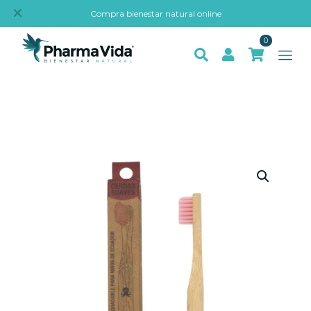
✕
Compra bienestar natural online
0