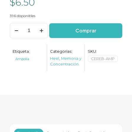
$
6.50
396 disponibles
Cerebrum
Comprar
Compositum
NM
cantidad
Etiqueta:
Categorías:
SKU:
Heel
,
Memoria y
CEREB-AMP
Ampolla
Concentración