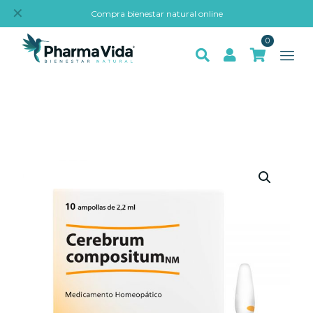
✕
Compra bienestar natural online
0