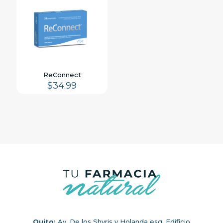
ReConnect
$
34.99
Quito:
Av. De los Shyris y Holanda esq. Edificio