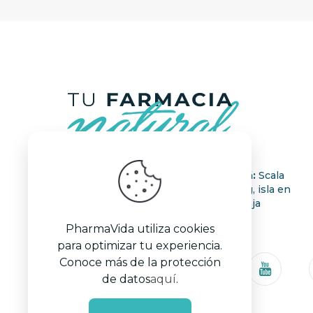
Quito:
Av. De los Shyris
Cumbayá:
Scala
y Holanda esq. Edificio
Shopping, isla en
López. Diagonal a la
Planta Baja
Tribuna Shyris.
PharmaVida utiliza cookies
para optimizar tu experiencia.
Conoce más de la protección
de datos
aquí
.