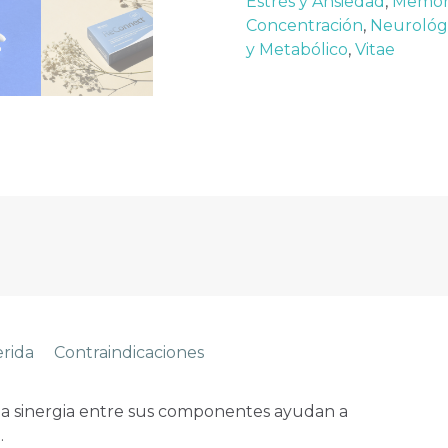
Estrés y Ansiedad
,
Memori
Concentración
,
Neurológ
y Metabólico
,
Vitae
erida
Contraindicaciones
la sinergia entre sus componentes ayudan a
.