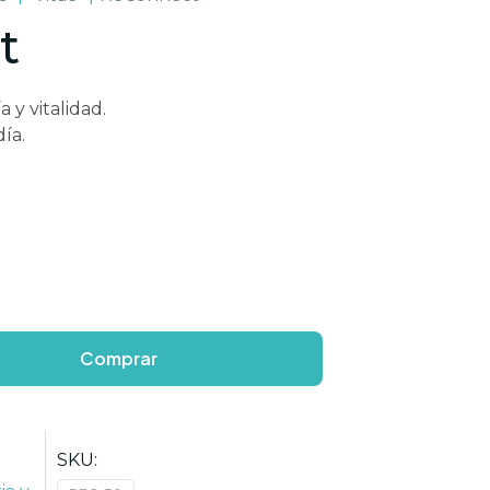
t
 y vitalidad.
ía.
Comprar
SKU: