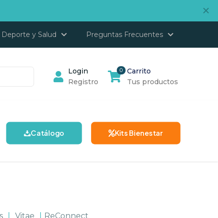
✕
Deporte y Salud
Preguntas Frecuentes
Login
0
Carrito
Registro
Tus productos
Catálogo
Kits Bienestar
s
|
Vitae
|
ReConnect