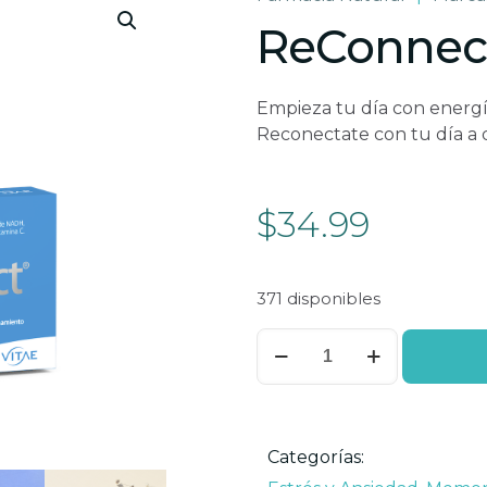
ReConnec
Empieza tu día con energía
Reconectate con tu día a d
$
34.99
371 disponibles
ReConnect
cantidad
Categorías: