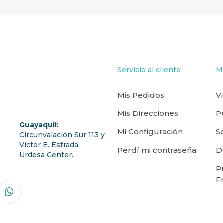
Servicio al cliente
M
Mis Pedidos
V
Mis Direcciones
P
Guayaquil:
Mi Configuración
S
Circunvalación Sur 113 y
Víctor E. Estrada,
Perdí mi contraseña
D
Urdesa Center.
P
F