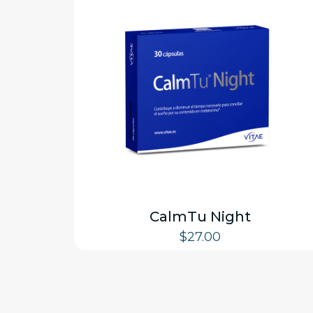
CalmTu Night
$
27.00