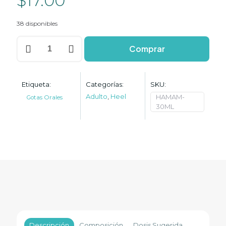
$
17.00
38 disponibles
Hamamelis-
Comprar
Homaccord
cantidad
Etiqueta:
Categorías:
SKU:
Adulto
,
Heel
HAMAM-
Gotas Orales
30ML
Descripción
Composición
Dosis Sugerida