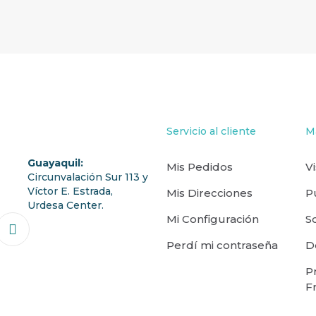
Servicio al cliente
M
Guayaquil:
Mis Pedidos
V
Circunvalación Sur 113 y
Víctor E. Estrada,
Mis Direcciones
P
Urdesa Center.
Mi Configuración
S
Perdí mi contraseña
D
P
F