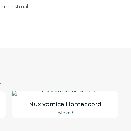
or menstrual.
…
Nux vomica Homaccord
$
15.50