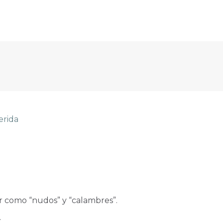
erida
r como “nudos” y “calambres”.
.