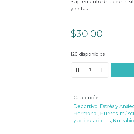
Suplemento dietario en si
y potasio
$
30.00
128 disponibles
Categorías:
Deportivo
,
Estrés y Ansie
Hormonal
,
Huesos, músc
y articulaciones
,
Nutrabio