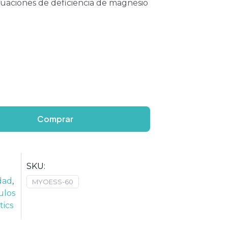
tuaciones de deficiencia de magnesio
Comprar
SKU:
dad
,
MYOESS-60
ulos
tics