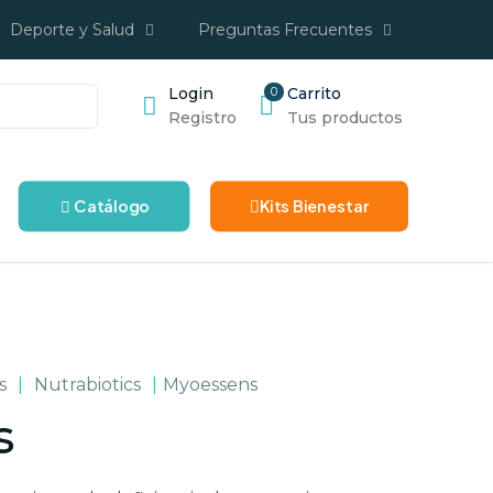
Deporte y Salud
Preguntas Frecuentes
Login
0
Carrito
Registro
Tus productos
Catálogo
Kits Bienestar
s
|
Nutrabiotics
|
Myoessens
s