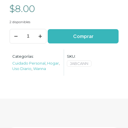
$
8.00
2 disponibles
Jabón
Comprar
de
Cannabis
y
Aloe
Categorías:
SKU:
vera
Cuidado Personal
,
Hogar
,
JABCANN
cantidad
Uso Diario
,
Wanna