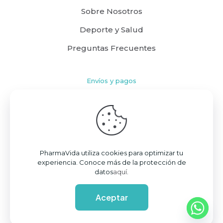
Sobre Nosotros
Deporte y Salud
Preguntas Frecuentes
Envíos y pagos
Cómo comprar
Políticas de Envío
Términos y Condiciones
PharmaVida utiliza cookies para optimizar tu
experiencia. Conoce más de la protección de
datos
aquí
.
Aceptar
© 2026 PharmaVida S.A.S. | Todos los derechos reservados | Powered by
DANO™