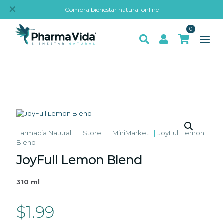
✕
Compra bienestar natural online
0
Farmacia Natural
|
Store
|
MiniMarket
|
JoyFull Lemon
Blend
JoyFull Lemon Blend
310 ml
$
1.99