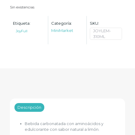
Sin existencias
Etiqueta:
Categoría:
SKU:
MiniMarket
JOYLEM-
JoyFull
310ML
Descripción
Bebida carbonatada con aminoácidos y
edulcorante con sabor natural a limón.