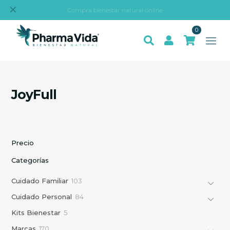
✕
Compra bienestar natural online
0
JoyFull
Precio
Categorías
1
Cuidado Familiar
103
0
8
Cuidado Personal
84
3
4
p
5
Kits Bienestar
5
p
r
p
r
1
Marcas
170
o