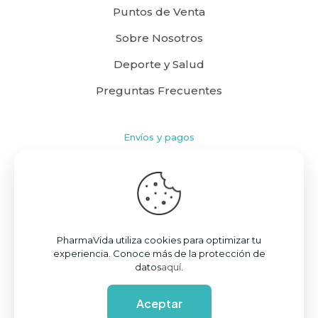
Puntos de Venta
Sobre Nosotros
Deporte y Salud
Preguntas Frecuentes
Envíos y pagos
Cómo comprar
Políticas de Envío
Términos y Condiciones
PharmaVida utiliza cookies para optimizar tu
experiencia. Conoce más de la protección de
datos
aquí
.
Aceptar
© 2026 PharmaVida S.A.S. | Todos los derechos reservados | Powered by
DANO™