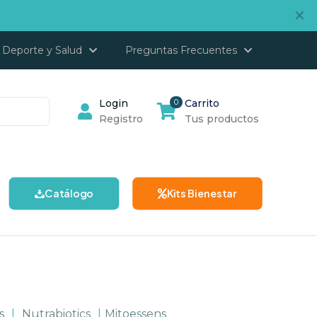
✕
Deporte y Salud
Preguntas Frecuentes
Login
0
Carrito
Registro
Tus productos
Catálogo
Kits Bienestar
s
|
Nutrabiotics
|
Mitoessens