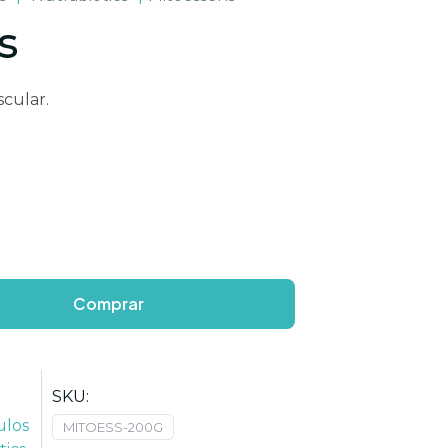
s
scular.
Comprar
SKU:
ulos
MITOESS-200G