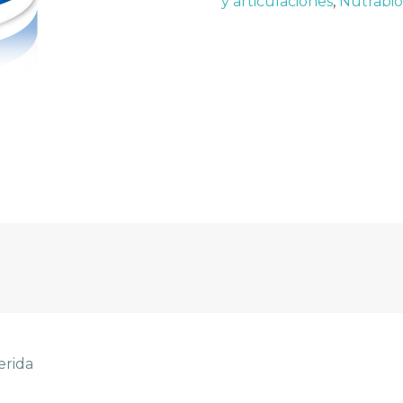
y articulaciones
,
Nutrabio
erida