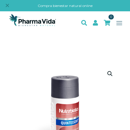
✕
Compra bienestar natural online
0