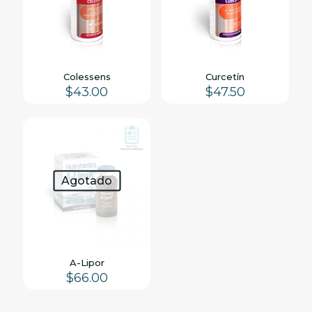
Colessens
Curcetín
$
43.00
$
47.50
Agotado
A-Lipor
$
66.00