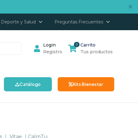
✕
Deporte y Salud
Preguntas Frecuentes
Login
0
Carrito
Registro
Tus productos
Catálogo
Kits Bienestar
s
|
Vitae
|
CalmTu