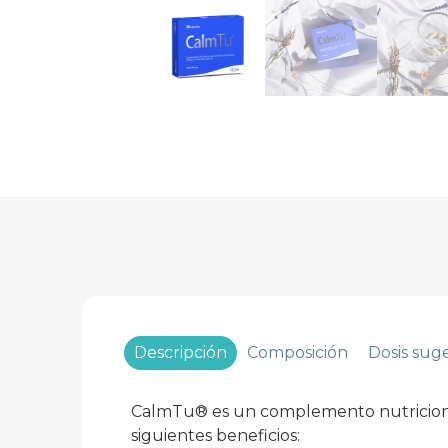
Descripción
Composición
Dosis sug
CalmTu® es un complemento nutricional
siguientes beneficios: