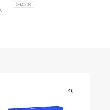
CAL30-30
o
,