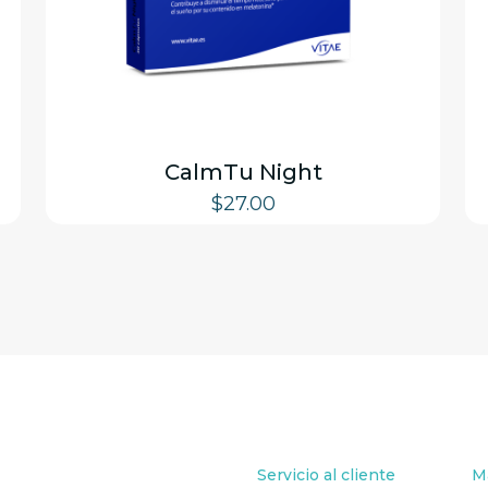
CalmTu Night
$
27.00
Servicio al cliente
M