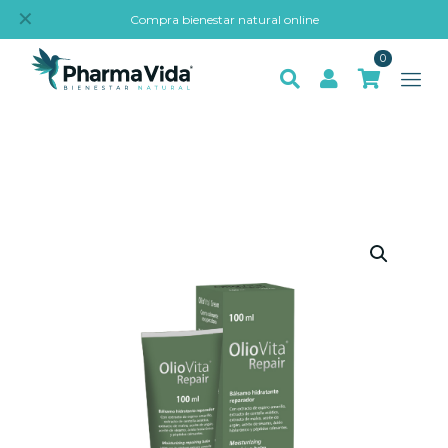
✕
Compra bienestar natural online
0