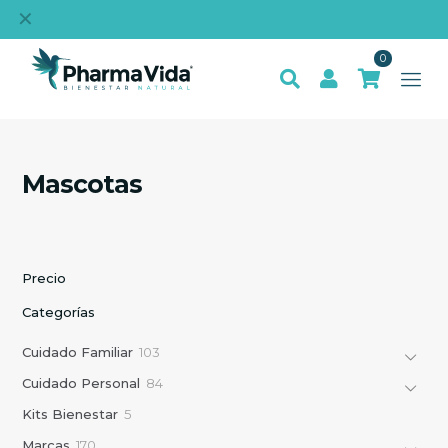
✕
Compra bienestar natural online
0
Mascotas
Precio
Categorías
1
Cuidado Familiar
103
0
8
Cuidado Personal
84
3
4
p
5
Kits Bienestar
5
p
r
p
r
1
Marcas
170
o