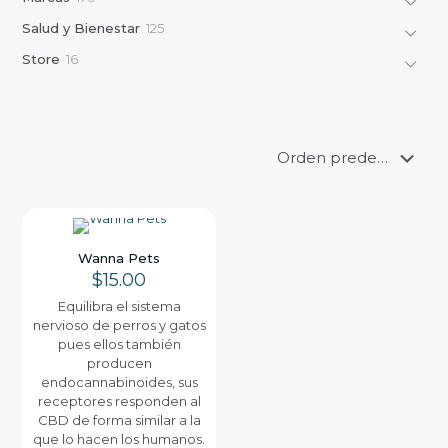
r
o
7
d
o
1
Salud y Bienestar
125
d
0
u
d
2
u
p
c
1
Store
16
u
5
c
r
t
6
c
p
t
o
o
p
t
r
o
d
s
r
o
o
s
u
o
s
d
c
d
u
t
u
c
o
c
t
s
t
o
o
s
s
Wanna Pets
$
15.00
Equilibra el sistema
nervioso de perros y gatos
pues ellos también
producen
endocannabinoides, sus
receptores responden al
CBD de forma similar a la
que lo hacen los humanos.