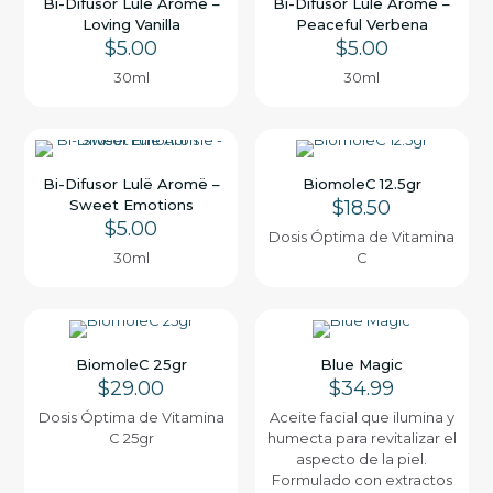
Bi-Difusor Lulë Aromë –
Bi-Difusor Lulë Aromë –
Loving Vanilla
Peaceful Verbena
$
5.00
$
5.00
30ml
30ml
Bi-Difusor Lulë Aromë –
BiomoleC 12.5gr
Sweet Emotions
$
18.50
$
5.00
Dosis Óptima de Vitamina
30ml
C
BiomoleC 25gr
Blue Magic
$
29.00
$
34.99
Dosis Óptima de Vitamina
Aceite facial que ilumina y
C 25gr
humecta para revitalizar el
aspecto de la piel.
Formulado con extractos