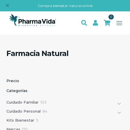
✕
Compra bienestar natural online
0
Farmacia Natural
Precio
Categorías
1
Cuidado Familiar
103
0
8
Cuidado Personal
84
3
4
p
5
Kits Bienestar
5
p
r
p
r
1
Marcas
170
o