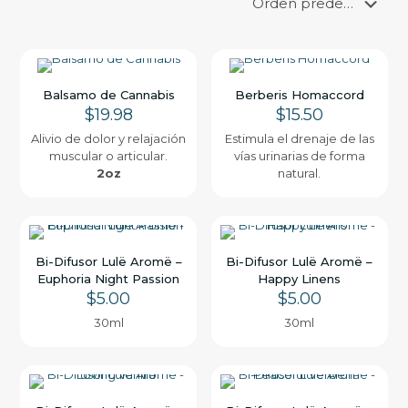
Balsamo de Cannabis
Berberis Homaccord
$
19.98
$
15.50
Alivio de dolor y relajación
Estimula el drenaje de las
muscular o articular.
vías urinarias de forma
2oz
natural.
Bi-Difusor Lulë Aromë –
Bi-Difusor Lulë Aromë –
Euphoria Night Passion
Happy Linens
$
5.00
$
5.00
30ml
30ml