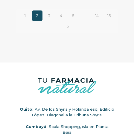
1
2
3
4
5
…
14
15
16
Quito:
Av. De los Shyris y Holanda esq. Edificio
López. Diagonal a la Tribuna Shyris.
Cumbayá:
Scala Shopping, isla en Planta
Baja