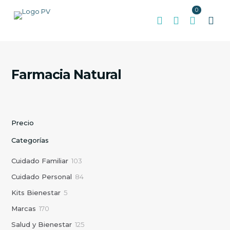
0
Farmacia Natural
Precio
Categorías
1
Cuidado Familiar
103
0
8
Cuidado Personal
84
3
4
p
5
Kits Bienestar
5
p
r
p
r
1
Marcas
170
o
r
o
7
d
o
1
Salud y Bienestar
125
d
0
u