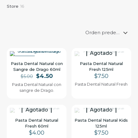
d
2
u
p
c
1
Store
16
u
5
c
r
t
6
c
p
t
o
o
p
t
r
o
d
s
r
o
o
s
u
o
s
d
c
d
u
t
u
c
o
c
t
s
Agotado
t
o
o
PROMO
s
Pasta Dental Natural con
Pasta Dental Natural
s
Sangre de Drago 60ml
Fresh 125ml
El
El
$
4.50
$
7.50
$
5.00
precio
precio
Pasta Dental Natural Fresh
Pasta Dental Natural con
original
actual
sangre de Drago.
era:
es:
$5.00.
$4.50.
Agotado
Agotado
Pasta Dental Natural
Pasta Dental Natural Kids
Fresh 60ml
125ml
$
4.00
$
7.50