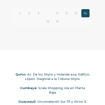
1
2
3
…
11
12
13
14
15
16
Quito:
Av. De los Shyris y Holanda esq. Edificio
López. Diagonal a la Tribuna Shyris.
Cumbayá:
Scala Shopping, isla en Planta
Baja
Guayaquil:
Circunvalación Sur 113 y Víctor E.