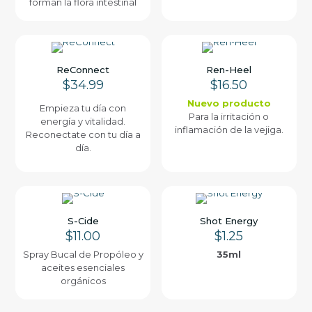
forman la flora intestinal
ReConnect
Ren-Heel
$
34.99
$
16.50
Nuevo producto
Empieza tu día con
Para la irritación o
energía y vitalidad.
inflamación de la vejiga.
Reconectate con tu día a
día.
S-Cide
Shot Energy
$
11.00
$
1.25
Spray Bucal de Propóleo y
35ml
aceites esenciales
orgánicos